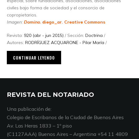
especial, sobre fundaciones, asociaciones, asociaciones
civiles bajo forma de sociedad y el consorcio de
copropietarios.
Imagen:
Domino.
diego_ar.
Creative Commons
Revista:
920 (abr - jun 2015)
/ Sección:
Doctrina
/
Autores:
RODRÍGUEZ ACQUARONE - Pilar María
/
CONTINUAR LEYENDO
REVISTA DEL NOTARIADO
Una publicación de:
Colegio de Escribanos de la Ciudad de Buenos Aires
Av. Las Heras 1833 – 1º piso
(C1127AAA) Buenos Aires – Argentina +54 11 4809