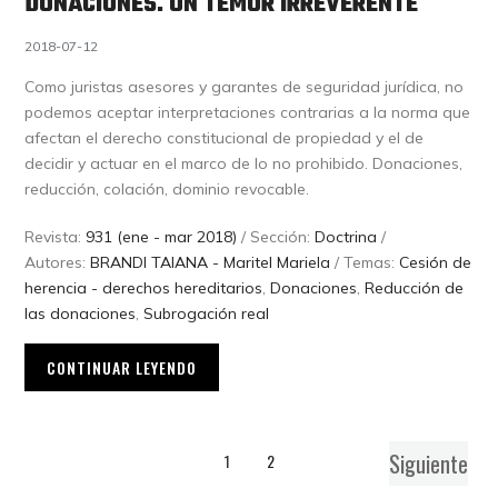
DONACIONES. UN TEMOR IRREVERENTE
2018-07-12
Como juristas asesores y garantes de seguridad jurídica, no
podemos aceptar interpretaciones contrarias a la norma que
afectan el derecho constitucional de propiedad y el de
decidir y actuar en el marco de lo no prohibido. Donaciones,
reducción, colación, dominio revocable.
Revista:
931 (ene - mar 2018)
/ Sección:
Doctrina
/
Autores:
BRANDI TAIANA - Maritel Mariela
/ Temas:
Cesión de
herencia - derechos hereditarios
,
Donaciones
,
Reducción de
las donaciones
,
Subrogación real
CONTINUAR LEYENDO
Siguiente
1
2