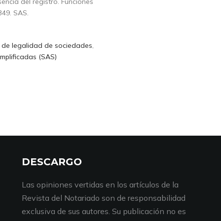
sencia del registro. Funciones
349. SAS.
 de legalidad de sociedades
,
mplificadas (SAS)
DESCARGO
Las opiniones vertidas en los artículos de la
Revista del Notariado son de responsabilidad
exclusiva de sus autores. Su publicación no es