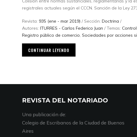
Colisión entre normas sustanciales, reglamentarias y la e
registrales actuales según el CCCN. Sanción de la Ley 27
Revista:
935 (ene - mar 2019)
/ Sección:
Doctrina
/
Autores:
ITURRES - Carlos Federico Juan
/ Temas:
Control
Registro público de comercio
,
Sociedades por acciones si
CONTINUAR LEYENDO
REVISTA DEL NOTARIADO
Una publicación de:
Colegio de Escribanos de la Ciudad de Buenos
Aires