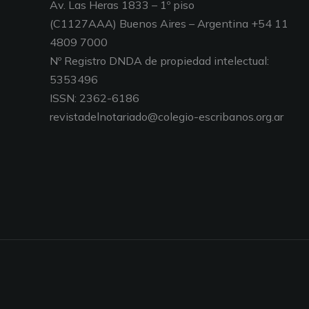
Av. Las Heras 1833 – 1º piso
(C1127AAA) Buenos Aires – Argentina +54 11
4809 7000
Nº Registro DNDA de propiedad intelectual:
5353496
ISSN: 2362-6186
revistadelnotariado@colegio-escribanos.org.ar