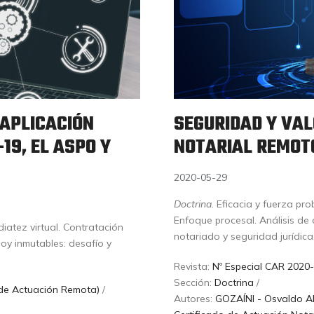
 APLICACIÓN
SEGURIDAD Y VAL
19, EL ASPO Y
NOTARIAL REMOT
2020-05-29
Doctrina.
Eficacia y fuerza pro
Enfoque procesal. Análisis de 
iatez virtual. Contratación
notariado y seguridad jurídica
 hoy inmutables: desafío y
Revista:
Nº Especial CAR 2020-
Sección:
Doctrina
/
 de Actuación Remota)
/
Autores:
GOZAÍNI - Osvaldo A