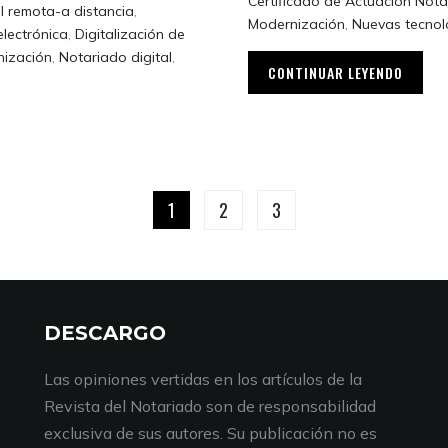
Certificado de Actuación Nota
l remota-a distancia
,
Modernización
,
Nuevas tecnol
electrónica
,
Digitalización de
ización
,
Notariado digital
,
CONTINUAR LEYENDO
1
2
3
DESCARGO
Las opiniones vertidas en los artículos de la
Revista del Notariado son de responsabilidad
exclusiva de sus autores. Su publicación no es