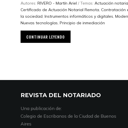
Autores:
RIVERO - Martín Ariel
/ Temas:
Actuación notaria
Certificado de Actuación Notarial Remota
,
Contratación 
la sociedad
,
Instrumentos informáticos y digitales
,
Modern
Nuevas tecnologías
,
Principio de inmediación
CONTINUAR LEYENDO
REVISTA DEL NOTARIADO
Una publicación de:
Colegio de Escribanos de la Ciudad de Buenos
Aires