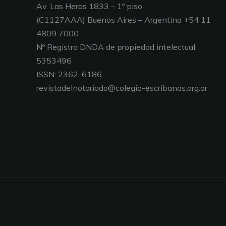
Av. Las Heras 1833 – 1º piso
(C1127AAA) Buenos Aires – Argentina +54 11
4809 7000
Nº Registro DNDA de propiedad intelectual:
5353496
ISSN: 2362-6186
revistadelnotariado@colegio-escribanos.org.ar