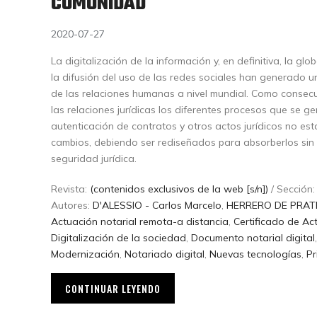
COMUNIDAD
2020-07-27
La digitalización de la información y, en definitiva, la gl
la difusión del uso de las redes sociales han generado u
de las relaciones humanas a nivel mundial. Como consecue
las relaciones jurídicas los diferentes procesos que se g
autenticación de contratos y otros actos jurídicos no e
cambios, debiendo ser rediseñados para absorberlos sin 
seguridad jurídica.
Revista:
(contenidos exclusivos de la web [s/n])
/ Sección
Autores:
D'ALESSIO - Carlos Marcelo
,
HERRERO DE PRATES
Actuación notarial remota-a distancia
,
Certificado de Ac
Digitalización de la sociedad
,
Documento notarial digital
Modernización
,
Notariado digital
,
Nuevas tecnologías
,
Pr
CONTINUAR LEYENDO