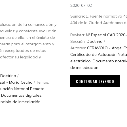
2020-07-02
Sumario1. Fuente normativa ^1.
404 de la Ciudad Autónoma de 
obalización de la comunicación y
na veloz y constante evolución
Revista:
Nº Especial CAR 2020-
ncia de ello, en el ámbito de
Sección:
Doctrina
/
eneran para el otorgamiento y
Autores:
CERÁVOLO - Ángel Fr
stán exceptuados de estos
Certificado de Actuación Nota
afectar su legalidad y
electrónico
,
Documento notaria
de inmediación
:
Doctrina
/
CONTINUAR LEYENDO
I - María Cecilia
/ Temas:
tuación Notarial Remota
,
,
Documentos digitales
,
incipio de inmediación