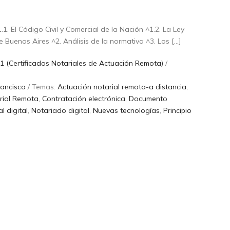
1. El Código Civil y Comercial de la Nación ^1.2. La Ley
Buenos Aires ^2. Análisis de la normativa ^3. Los […]
1 (Certificados Notariales de Actuación Remota)
/
ancisco
/ Temas:
Actuación notarial remota-a distancia
,
rial Remota
,
Contratación electrónica
,
Documento
l digital
,
Notariado digital
,
Nuevas tecnologías
,
Principio