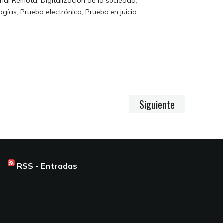
rial Remota
,
Digitalización de la sociedad
,
ogías
,
Prueba electrónica
,
Prueba en juicio
Siguiente
RSS - Entradas