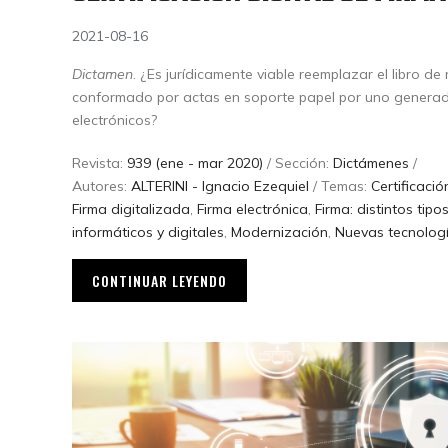
2021-08-16
Dictamen
. ¿Es jurídicamente viable reemplazar el libro d
conformado por actas en soporte papel por uno generad
electrónicos?
Revista:
939 (ene - mar 2020)
/ Sección:
Dictámenes
/
Autores:
ALTERINI - Ignacio Ezequiel
/ Temas:
Certificació
Firma digitalizada
,
Firma electrónica
,
Firma: distintos tipo
informáticos y digitales
,
Modernización
,
Nuevas tecnolog
CONTINUAR LEYENDO