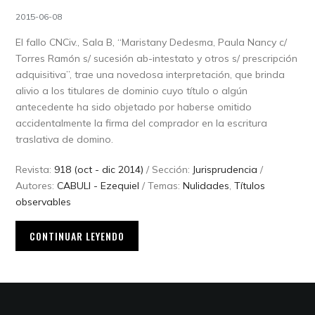
2015-06-08
El fallo CNCiv., Sala B, “Maristany Dedesma, Paula Nancy c/
Torres Ramón s/ sucesión ab-intestato y otros s/ prescripción
adquisitiva”, trae una novedosa interpretación, que brinda
alivio a los titulares de dominio cuyo título o algún
antecedente ha sido objetado por haberse omitido
accidentalmente la firma del comprador en la escritura
traslativa de domino.
Revista:
918 (oct - dic 2014)
/ Sección:
Jurisprudencia
/
Autores:
CABULI - Ezequiel
/ Temas:
Nulidades
,
Títulos
observables
CONTINUAR LEYENDO