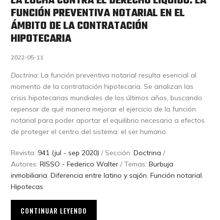
LA LUCHA CONTRA EL DERECHO LÍQUIDO. LA
FUNCIÓN PREVENTIVA NOTARIAL EN EL
ÁMBITO DE LA CONTRATACIÓN
HIPOTECARIA
2022-05-11
Doctrina.
La función preventiva notarial resulta esencial al
momento de la contratación hipotecaria. Se analizan las
crisis hipotecarias mundiales de los últimos años, buscando
repensar de qué manera mejorar el ejercicio de la función
notarial para poder aportar el equilibrio necesario a efectos
de proteger el centro del sistema: el ser humano.
Revista:
941 (jul - sep 2020)
/ Sección:
Doctrina
/
Autores:
RISSO - Federico Walter
/ Temas:
Burbuja
inmobiliaria
,
Diferencia entre latino y sajón
,
Función notarial
,
Hipotecas
CONTINUAR LEYENDO