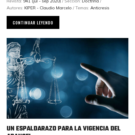
Revista:
941 (jul - sep 2020)
/ Sección:
Doctrina
/
Autores:
KIPER - Claudio Marcelo
/ Temas:
Anticresis
CONTINUAR LEYENDO
UN ESPALDARAZO PARA LA VIGENCIA DEL