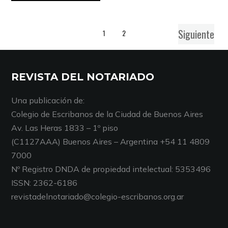
Siguiente
1
2
REVISTA DEL NOTARIADO
Una publicación de:
Colegio de Escribanos de la Ciudad de Buenos Aires
Av. Las Heras 1833 – 1º piso
(C1127AAA) Buenos Aires – Argentina +54 11 4809
7000
Nº Registro DNDA de propiedad intelectual: 5353496
ISSN: 2362-6186
revistadelnotariado@colegio-escribanos.org.ar