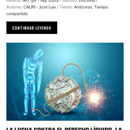
Revista:
941 (jul - sep 2020)
/ Sección:
Doctrina
/
Autores:
CALIRI - José Luis
/ Temas:
Anticresis
,
Tiempo
compartido
CONTINUAR LEYENDO