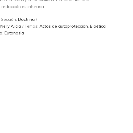
redacción escrituraria.
 Sección:
Doctrina
/
elly Alicia
/ Temas:
Actos de autoprotección
,
Bioética
,
na
,
Eutanasia