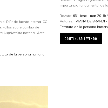
Importancia fundamental de la 
Revista:
931 (ene - mar 2018)
/
Autores:
TAIANA DE BRANDI - N
el DIPr de fuente interna. CC
Estatuto de la persona huma
e. Fallos sobre cambio de
iva
iusprivatista
notarial. Acta
CONTINUAR LEYENDO
atuto de la persona humana
,