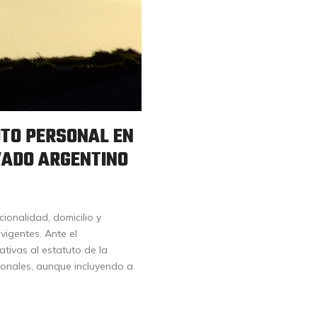
UTO PERSONAL EN
VADO ARGENTINO
cionalidad, domicilio y
vigentes. Ante el
ativas al estatuto de la
cionales, aunque incluyendo a