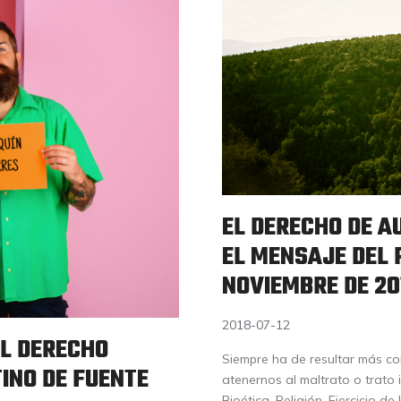
EL DERECHO DE A
EL MENSAJE DEL 
NOVIEMBRE DE 20
2018-07-12
EL DERECHO
Siempre ha de resultar más c
INO DE FUENTE
atenernos al maltrato o trato 
Bioética. Religión. Ejercicio 