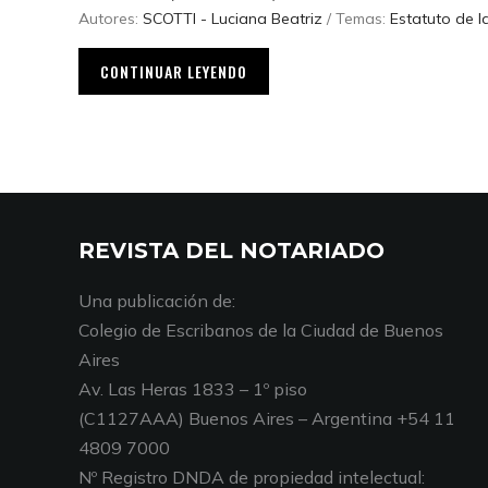
Autores:
SCOTTI - Luciana Beatriz
/ Temas:
Estatuto de 
CONTINUAR LEYENDO
REVISTA DEL NOTARIADO
Una publicación de:
Colegio de Escribanos de la Ciudad de Buenos
Aires
Av. Las Heras 1833 – 1º piso
(C1127AAA) Buenos Aires – Argentina +54 11
4809 7000
Nº Registro DNDA de propiedad intelectual: