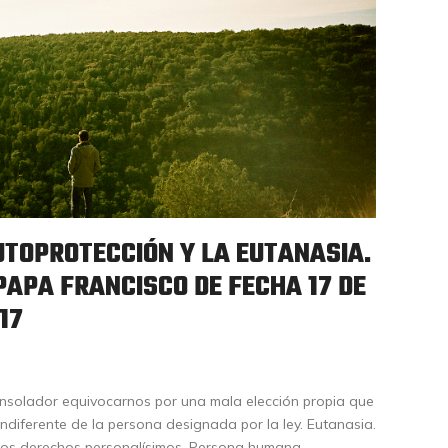
UTOPROTECCIÓN Y LA EUTANASIA.
PAPA FRANCISCO DE FECHA 17 DE
17
onsolador equivocarnos por una mala elección propia que
indiferente de la persona designada por la ley. Eutanasia.
de los derechos personalísimos. Persona humana.