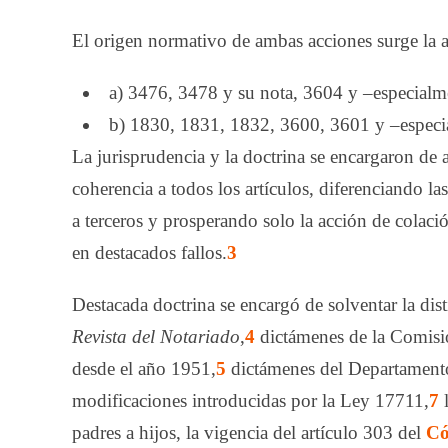
El origen normativo de ambas acciones surge la apa
a) 3476, 3478 y su nota, 3604 y –especialm
b) 1830, 1831, 1832, 3600, 3601 y –espec
La jurisprudencia y la doctrina se encargaron de
coherencia a todos los ar­tícu­los, diferenciando 
a terceros y prosperando solo la acción de colaci
en destacados fallos.
3
Destacada doctrina se encargó de solventar la dis
Revista del Notariado
,
4
dictámenes de la Comisió
desde el año 1951,
5
dictámenes del Departamento
modificaciones introducidas por la Ley 17711,
7
l
padres a hijos, la vigencia del ar­tícu­lo 303 del
Có