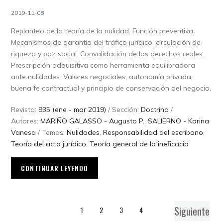
2019-11-08
Replanteo de la teoría de la nulidad. Función preventiva.
Mecanismos de garantía del tráfico jurídico, circulación de
riqueza y paz social. Convalidación de los derechos reales.
Prescripción adquisitiva como herramienta equilibradora
ante nulidades. Valores negociales, autonomía privada,
buena fe contractual y principio de conservación del negocio.
Revista:
935 (ene - mar 2019)
/ Sección:
Doctrina
/
Autores:
MARIÑO GALASSO - Augusto P.
,
SALIERNO - Karina
Vanesa
/ Temas:
Nulidades
,
Responsabilidad del escribano
,
Teoría del acto jurídico
,
Teoría general de la ineficacia
CONTINUAR LEYENDO
Siguiente
1
2
3
4