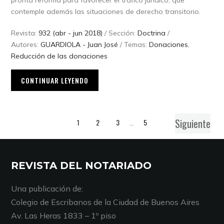
pronta reforma para favorecer el tráfico jurídico, que
contemple además las situaciones de derecho transitorio.
Revista:
932 (abr - jun 2018)
/ Sección:
Doctrina
/
Autores:
GUARDIOLA - Juan José
/ Temas:
Donaciones
,
Reducción de las donaciones
CONTINUAR LEYENDO
Siguiente
1
2
3
…
5
REVISTA DEL NOTARIADO
Una publicación de:
Colegio de Escribanos de la Ciudad de Buenos Aires
Av. Las Heras 1833 – 1º piso