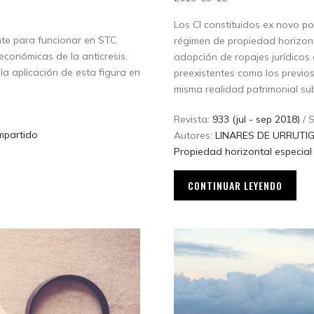
Los CI constituidos ex novo p
nte para funcionar en STC.
régimen de propiedad horizont
económicas de la anticresis.
adopción de ropajes jurídicos 
la aplicación de esta figura en
preexistentes como los previo
misma realidad patrimonial su
Revista:
933 (jul - sep 2018)
/ 
mpartido
Autores:
LINARES DE URRUTIG
Propiedad horizontal especial
CONTINUAR LEYENDO