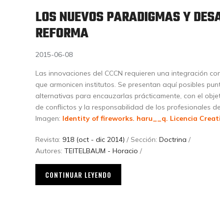
LOS NUEVOS PARADIGMAS Y DESA
REFORMA
2015-06-08
Las innovaciones del CCCN requieren una integración con
que armonicen institutos. Se presentan aquí posibles pu
alternativas para encauzarlas prácticamente, con el objet
de conflictos y la responsabilidad de los profesionales d
Imagen:
Identity of fireworks. haru__q.
Licencia Crea
Revista:
918 (oct - dic 2014)
/ Sección:
Doctrina
/
Autores:
TEITELBAUM - Horacio
/
CONTINUAR LEYENDO