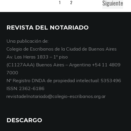
Siguiente
1
2
REVISTA DEL NOTARIADO
Una publicación de:
Colegio de Escribanos de la Ciudad de Buenos Aires
Av. Las Heras 1833 – 1º piso
(C1127AAA) Buenos Aires – Argentina +54 11 4809
7000
Nº Registro DNDA de propiedad intelectual: 5353496
ISSN: 2362-6186
revistadelnotariado@colegio-escribanos.org.ar
DESCARGO