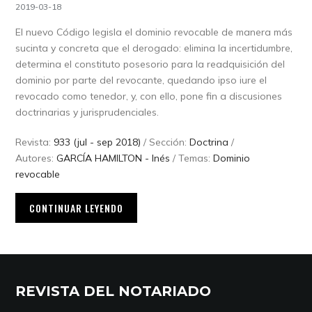
2019-03-18
El nuevo Código legisla el dominio revocable de manera más
sucinta y concreta que el derogado: elimina la incertidumbre,
determina el constituto posesorio para la readquisición del
dominio por parte del revocante, quedando ipso iure el
revocado como tenedor, y, con ello, pone fin a discusiones
doctrinarias y jurisprudenciales.
Revista:
933 (jul - sep 2018)
/ Sección:
Doctrina
/
Autores:
GARCÍA HAMILTON - Inés
/ Temas:
Dominio
revocable
CONTINUAR LEYENDO
REVISTA DEL NOTARIADO