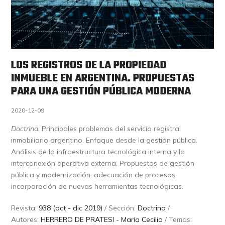
LOS REGISTROS DE LA PROPIEDAD
INMUEBLE EN ARGENTINA. PROPUESTAS
PARA UNA GESTIÓN PÚBLICA MODERNA
2020-12-09
Doctrina.
Principales problemas del servicio registral
inmobiliario argentino. Enfoque desde la gestión pública.
Análisis de la infraestructura tecnológica interna y la
interconexión operativa externa. Propuestas de gestión
pública y modernización: adecuación de procesos,
incorporación de nuevas herramientas tecnológicas.
Revista:
938 (oct - dic 2019)
/ Sección:
Doctrina
/
Autores:
HERRERO DE PRATESI - María Cecilia
/ Temas: