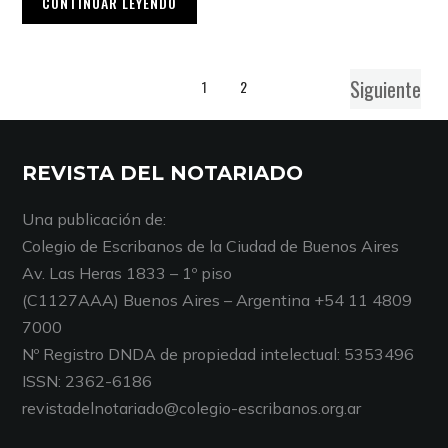
CONTINUAR LEYENDO
Siguiente
1
2
REVISTA DEL NOTARIADO
Una publicación de:
Colegio de Escribanos de la Ciudad de Buenos Aires
Av. Las Heras 1833 – 1º piso
(C1127AAA) Buenos Aires – Argentina +54 11 4809
7000
Nº Registro DNDA de propiedad intelectual: 5353496
ISSN: 2362-6186
revistadelnotariado@colegio-escribanos.org.ar