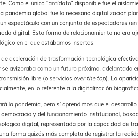
e. Como el único “antídoto” disponible fue el aislami
a pandemia global fue la necesaria digitalización plan
e un espectáculo con un conjunto de espectadores (ent
modo digital. Esta forma de relacionamiento no era a
alógico en el que estábamos insertos.
r de aceleración de trasformación tecnológica efectiv
 se avizoraba como un futuro próximo, adelantado en a
transmisión libre (o servicios
over the top
). La apari
ialmente, en lo referente a la digitalización biográfic
la pandemia, pero sí aprendimos que el desarrollo c
la democracia y del funcionamiento institucional, basad
ológica digital, representada por la capacidad de trad
na forma quizás más completa de registrar la realid