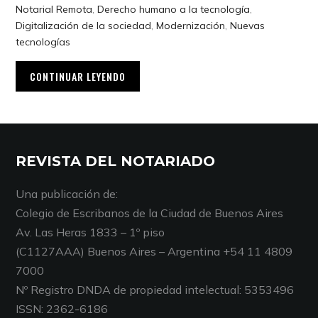
Notarial Remota
,
Derecho humano a la tecnología
,
Digitalización de la sociedad
,
Modernización
,
Nuevas
tecnologías
CONTINUAR LEYENDO
REVISTA DEL NOTARIADO
Una publicación de:
Colegio de Escribanos de la Ciudad de Buenos Aires
Av. Las Heras 1833 – 1º piso
(C1127AAA) Buenos Aires – Argentina +54 11 4809
7000
Nº Registro DNDA de propiedad intelectual: 5353496
ISSN: 2362-6186