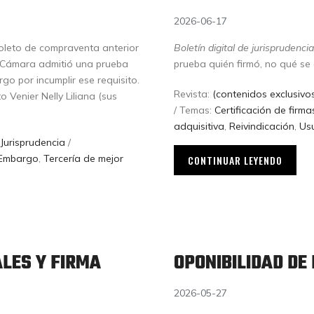
2026-06-17
oleto de compraventa anterior
Boletín digital de jurisprudencia
a Cámara admitió una prueba
prueba quién firmó, no qué se 
go por incumplir ese requisito.
Revista:
(contenidos exclusivos
 Venier Nelly Liliana (sus
/ Temas:
Certificación de firma
adquisitiva
,
Reivindicación
,
Us
:
Jurisprudencia
/
Embargo
,
Tercería de mejor
CONTINUAR LEYENDO
ALES Y FIRMA
OPONIBILIDAD DE
2026-05-27