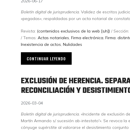
2026-06-17
Boletín digital de jurisprudencia.
Validez de escritos judici
«pegadas», respaldadas por un acta notarial de constata
Revista:
(contenidos exclusivos de la web [s/n])
/ Sección
/ Temas:
Actas notariales
,
Firma electrónica
,
Firma: distin
Inexistencia de actos
,
Nulidades
CONTINUAR LEYENDO
EXCLUSIÓN DE HERENCIA. SEPARA
RECONCILIACIÓN Y DESISTIMIENT
2026-03-04
Boletín digital de jurisprudencia.
«Incidente de exclusión de
Martín Armando s/ sucesión ab-intestato'». Se revoca la e
cónyuge supérstite al valorarse el desistimiento conjunto