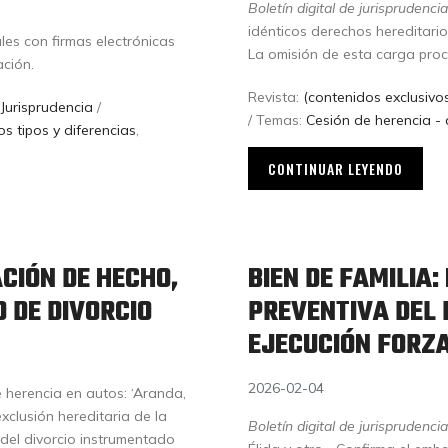
Boletín digital de jurisprudencia
idénticos derechos hereditario
ales con firmas electrónicas
La omisión de esta carga proce
ción.
Revista:
(contenidos exclusivos
:
Jurisprudencia
/
/ Temas:
Cesión de herencia - 
tos tipos y diferencias
,
CONTINUAR LEYENDO
CIÓN DE HECHO,
BIEN DE FAMILIA:
O DE DIVORCIO
PREVENTIVA DEL 
EJECUCIÓN FORZ
2026-02-04
 herencia en autos: ‘Aranda,
xclusión hereditaria de la
Boletín digital de jurisprudencia
 del divorcio instrumentado