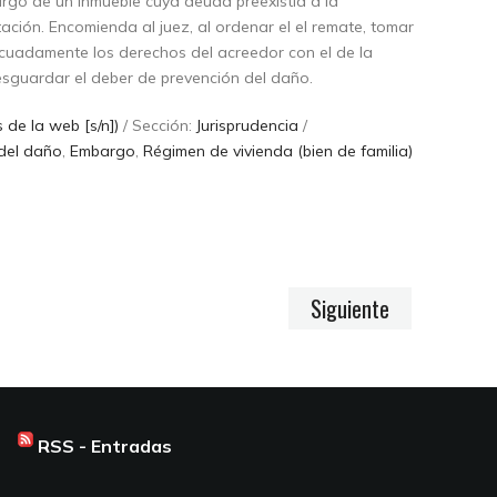
argo de un inmueble cuya deuda preexistía a la
ctación. Encomienda al juez, al ordenar el el remate, tomar
cuadamente los derechos del acreedor con el de la
sguardar el deber de prevención del daño.
 de la web [s/n])
/ Sección:
Jurisprudencia
/
del daño
,
Embargo
,
Régimen de vivienda (bien de familia)
Siguiente
RSS - Entradas