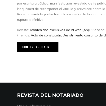
por escritura pública; manifestación revestida de fe públ
inequívoca de recomponer el vínculo y prevalece sobre l
física. La medida protectora de exclusión del hogar no p
ruptura definitiva.
Revista:
(contenidos exclusivos de la web [s/n])
/ Sección
/ Temas:
Acta de constación
,
Desistimiento conjunto de d
CONTINUAR LEYENDO
REVISTA DEL NOTARIADO