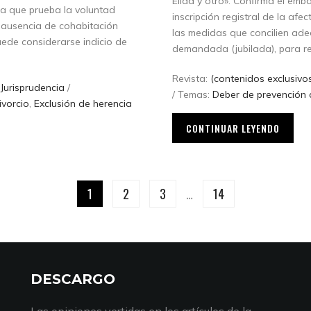
Élida y otro». Confirma el emb
ica que prueba la voluntad
inscripción registral de la afe
a ausencia de cohabitación
las medidas que concilien ade
uede considerarse indicio de
demandada (jubilada), para re
Revista:
(contenidos exclusivos
:
Jurisprudencia
/
/ Temas:
Deber de prevención 
ivorcio
,
Exclusión de herencia
CONTINUAR LEYENDO
1
2
3
…
14
DESCARGO