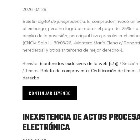
2026-07-29
Boletín digital de jurisprudencia.
El comprador invocó un b
al embargo, pero no logró acreditar el pago del 25%. L
amplia de la posesión, pero igual hizo prevalecer el embar
(CNCiv. Sala H, 30/03/26, «Montero María Elena c/ Ranzatto
herederos) y otros s/ tercería de mejor derecho»).
Revista:
(contenidos exclusivos de la web [s/n])
/ Sección
/ Temas:
Boleto de compraventa
,
Certificación de firmas
,
derecho
CONTINUAR LEYENDO
INEXISTENCIA DE ACTOS PROCES
ELECTRÓNICA