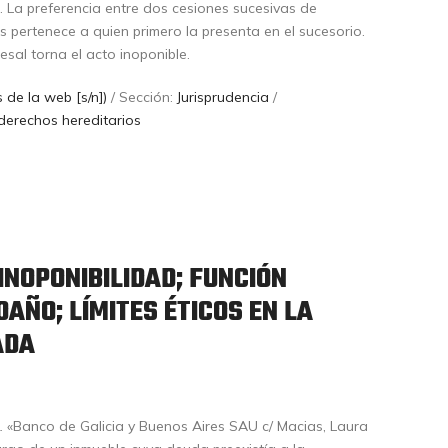
. La preferencia entre dos cesiones sucesivas de
s pertenece a quien primero la presenta en el sucesorio.
sal torna el acto inoponible.
 de la web [s/n])
/ Sección:
Jurisprudencia
/
derechos hereditarios
 INOPONIBILIDAD; FUNCIÓN
DAÑO; LÍMITES ÉTICOS EN LA
ADA
.
«Banco de Galicia y Buenos Aires SAU c/ Macias, Laura