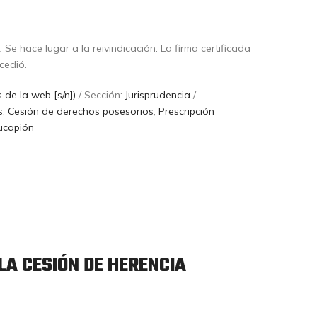
.
Se hace lugar a la reivindicación. La firma certificada
cedió.
 de la web [s/n])
/ Sección:
Jurisprudencia
/
s
,
Cesión de derechos posesorios
,
Prescripción
ucapión
 LA CESIÓN DE HERENCIA