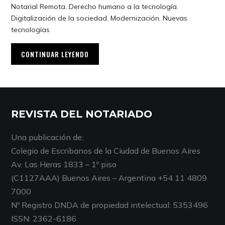
Notarial Remota
,
Derecho humano a la tecnología
,
Digitalización de la sociedad
,
Modernización
,
Nuevas
tecnologías
CONTINUAR LEYENDO
REVISTA DEL NOTARIADO
Una publicación de:
Colegio de Escribanos de la Ciudad de Buenos Aires
Av. Las Heras 1833 – 1º piso
(C1127AAA) Buenos Aires – Argentina +54 11 4809
7000
Nº Registro DNDA de propiedad intelectual: 5353496
ISSN: 2362-6186