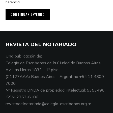
herencia
CONTINUAR LEYENDO
REVISTA DEL NOTARIADO
Una publicación de:
Colegio de Escribanos de la Ciudad de Buenos Aires
Av. Las Heras 1833 – 1º piso
(C1127AAA) Buenos Aires – Argentina +54 11 4809
7000
Nº Registro DNDA de propiedad intelectual: 5353496
ISSN: 2362-6186
revistadelnotariado@colegio-escribanos.org.ar