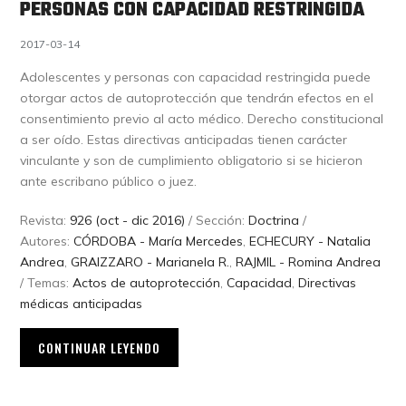
PERSONAS CON CAPACIDAD RESTRINGIDA
2017-03-14
Adolescentes y personas con capacidad restringida puede
otorgar actos de autoprotección que tendrán efectos en el
consentimiento previo al acto médico. Derecho constitucional
a ser oído. Estas directivas anticipadas tienen carácter
vinculante y son de cumplimiento obligatorio si se hicieron
ante escribano público o juez.
Revista:
926 (oct - dic 2016)
/ Sección:
Doctrina
/
Autores:
CÓRDOBA - María Mercedes
,
ECHECURY - Natalia
Andrea
,
GRAIZZARO - Marianela R.
,
RAJMIL - Romina Andrea
/ Temas:
Actos de autoprotección
,
Capacidad
,
Directivas
médicas anticipadas
CONTINUAR LEYENDO