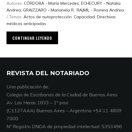
Autores:
CÓRDOBA - María Mercedes
,
ECHECURY - Natalia
Andrea
,
GRAIZZARO - Marianela R.
,
RAJMIL - Romina Andrea
/ Temas:
Actos de autoprotección
,
Capacidad
,
Directivas
médicas anticipadas
CONTINUAR LEYENDO
REVISTA DEL NOTARIADO
Una publicación de:
Colegio de Escribanos de la Ciudad de Buenos Aires
Av. Las Heras 1833 – 1º piso
(C1127AAA) Buenos Aires – Argentina +54 11 4809
7000
Nº Registro DNDA de propiedad intelectual: 5353496