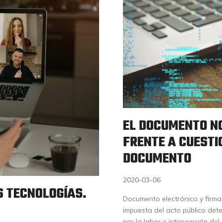
EL DOCUMENTO NO
FRENTE A CUESTI
DOCUMENTO
2020-03-06
S TECNOLOGÍAS.
Documento electrónico y firma 
impuesta del acto público dete
por la labor e intervención del