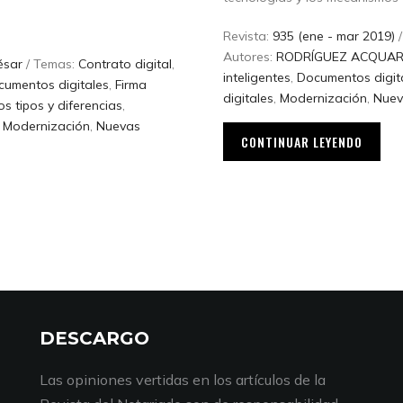
Revista:
935 (ene - mar 2019)
/
Autores:
RODRÍGUEZ ACQUARON
ésar
/ Temas:
Contrato digital
,
inteligentes
,
Documentos digit
cumentos digitales
,
Firma
digitales
,
Modernización
,
Nuev
tos tipos y diferencias
,
,
Modernización
,
Nuevas
CONTINUAR LEYENDO
DESCARGO
Las opiniones vertidas en los artículos de la