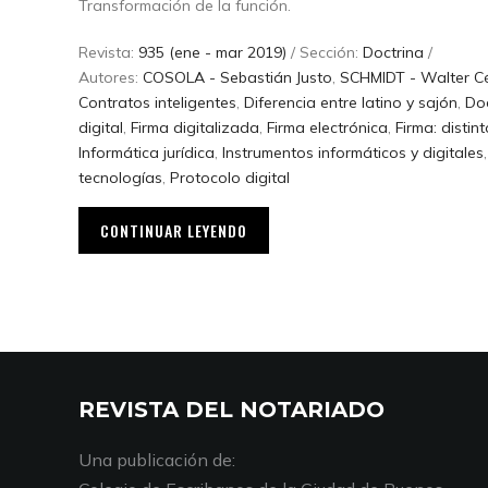
Transformación de la función.
Revista:
935 (ene - mar 2019)
/ Sección:
Doctrina
/
Autores:
COSOLA - Sebastián Justo
,
SCHMIDT - Walter C
Contratos inteligentes
,
Diferencia entre latino y sajón
,
Do
digital
,
Firma digitalizada
,
Firma electrónica
,
Firma: distin
Informática jurídica
,
Instrumentos informáticos y digitales
tecnologías
,
Protocolo digital
CONTINUAR LEYENDO
REVISTA DEL NOTARIADO
Una publicación de: