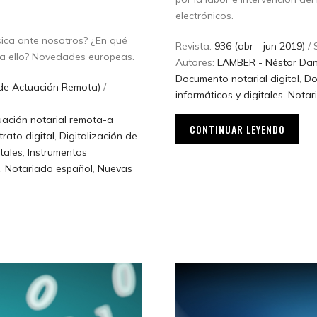
electrónicos.
ísica ante nosotros? ¿En qué
Revista:
936 (abr - jun 2019)
/ 
ra ello? Novedades europeas.
Autores:
LAMBER - Néstor Dan
Documento notarial digital
,
Do
 de Actuación Remota)
/
informáticos y digitales
,
Notari
uación notarial remota-a
CONTINUAR LEYENDO
rato digital
,
Digitalización de
tales
,
Instrumentos
,
Notariado español
,
Nuevas