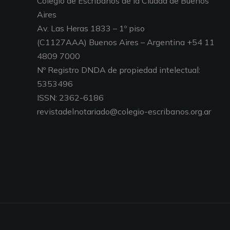
Colegio de Escribanos de la Ciudad de Buenos
Aires
Av. Las Heras 1833 – 1º piso
(C1127AAA) Buenos Aires – Argentina +54 11
4809 7000
Nº Registro DNDA de propiedad intelectual:
5353496
ISSN: 2362-6186
revistadelnotariado@colegio-escribanos.org.ar