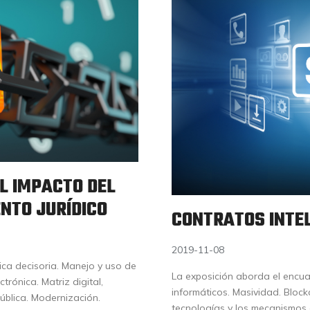
L IMPACTO DEL
NTO JURÍDICO
CONTRATOS INTE
2019-11-08
ica decisoria. Manejo y uso de
La exposición aborda el encuad
ctrónica. Matriz digital,
informáticos. Masividad. Block
pública. Modernización.
tecnologías y los mecanismos 