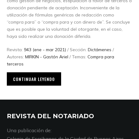
como gestión de negocios, estipulación a favor de terceros o
donación pendiente de aceptación. Inconveniente de la
utilización de fórmulas genéricas de redacción como
“compra para” o “compra para y con dinero de”. Se concluye
que es posible que la voluntad del otorgante, en el caso,
haya sido realizar una donación diferida.
Revista:
943 (ene - mar 2021)
/ Sección:
Dictámenes
/
Autores:
MIRKIN - Gastón Ariel
/ Temas:
Compra para
terceros
CONTINUAR LEYENDO
REVISTA DEL NOTARIADO
Una publicación de:
Colegio de Escribanos de la Ciudad de Buenos Aires