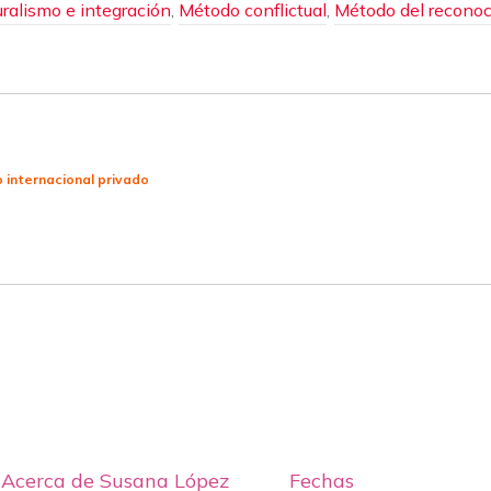
turalismo e integración
,
Método conflictual
,
Método del recono
o internacional privado
Acerca de Susana López
Fechas