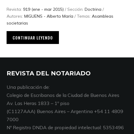
Revista:
919 (ene - mar 2015)
/ Sección:
Doctrina
/
Autores:
MIGUENS - Alberto María
/ Temas:
Asambleas
societarias
CONTINUAR LEYENDO
REVISTA DEL NOTARIADO
Una publicación de:
Colegio de Escribanos de la Ciudad de Buenos Aires
Av. Las Heras 1833 – 1º piso
(C1127AAA) Buenos Aires – Argentina +54 11 4809
7000
Nº Registro DNDA de propiedad intelectual: 5353496