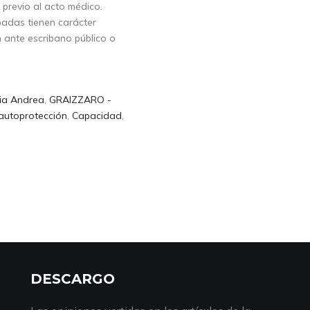
 previo al acto médico.
ipadas tienen carácter
n ante escribano público o
ia Andrea
,
GRAIZZARO -
autoprotección
,
Capacidad
,
DESCARGO