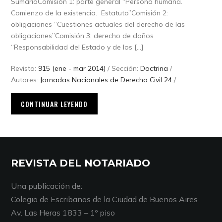
SumarioComisión 1: parte general “Persona humana.
Comienzo de la existencia. Estatuto”Comisión 2:
obligaciones “Cuestiones actuales del derecho de las
obligaciones”Comisión 3: derecho de daños
“Responsabilidad del Estado y de los […]
Revista:
915 (ene - mar 2014)
/ Sección:
Doctrina
/
Autores:
Jornadas Nacionales de Derecho Civil 24
/
CONTINUAR LEYENDO
REVISTA DEL NOTARIADO
Una publicación de:
Colegio de Escribanos de la Ciudad de Buenos Aires
Av. Las Heras 1833 – 1º piso