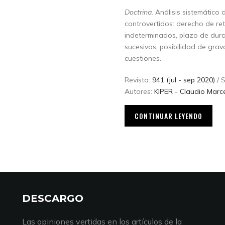
Doctrina.
Análisis sistemático 
controvertidos: derecho de ret
indeterminados, plazo de durac
sucesivas, posibilidad de grav
cuestiones.
Revista:
941 (jul - sep 2020)
/ 
Autores:
KIPER - Claudio Marc
CONTINUAR LEYENDO
DESCARGO
Las opiniones vertidas en los artículos de la