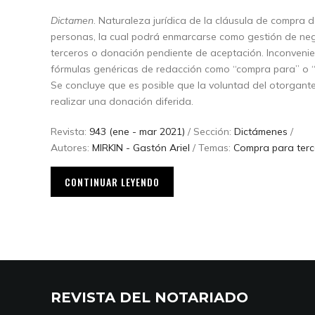
Dictamen
. Naturaleza jurídica de la cláusula de compra 
personas, la cual podrá enmarcarse como gestión de nego
terceros o donación pendiente de aceptación. Inconvenien
fórmulas genéricas de redacción como “compra para” o “
Se concluye que es posible que la voluntad del otorgante
realizar una donación diferida.
Revista:
943 (ene - mar 2021)
/ Sección:
Dictámenes
/
Autores:
MIRKIN - Gastón Ariel
/ Temas:
Compra para terc
CONTINUAR LEYENDO
REVISTA DEL NOTARIADO