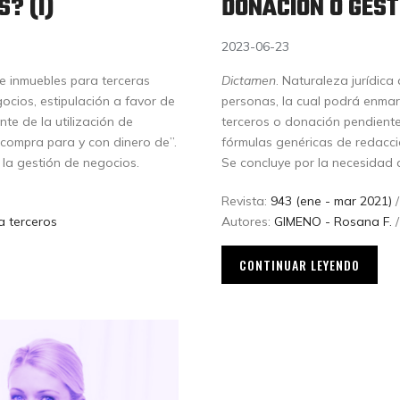
? (I)
DONACIÓN O GESTI
2023-06-23
de inmuebles para terceras
Dictamen
. Naturaleza jurídica
cios, estipulación a favor de
personas, la cual podrá enmar
te de la utilización de
terceros o donación pendiente 
compra para y con dinero de”.
fórmulas genéricas de redacc
 la gestión de negocios.
Se concluye por la necesidad de
Revista:
943 (ene - mar 2021)
/
 terceros
Autores:
GIMENO - Rosana F.
/
CONTINUAR LEYENDO