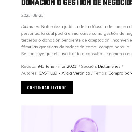
DONACIÓN O GESTIÓN DE NEGOCIOS
2023-06-23
Dictamen
. Naturaleza jurídica de la cláusula de compra 
personas, la cual podrá enmarcarse como gestión de nego
terceros o donación pendiente de aceptación. Inconvenien
fórmulas genéricas de redacción como “compra para” o “
Se concluye que el caso traído a consulta se enmarca en
Revista:
943 (ene - mar 2021)
/ Sección:
Dictámenes
/
Autores:
CASTILLO - Alicia Verónica
/ Temas:
Compra para
CONTINUAR LEYENDO