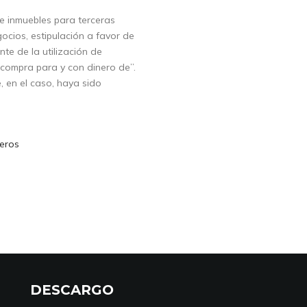
de inmuebles para terceras
cios, estipulación a favor de
te de la utilización de
compra para y con dinero de”.
, en el caso, haya sido
eros
DESCARGO