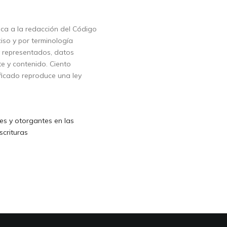
ica a la redacción del Código
ciso y por terminología
y representados, datos
te y contenido. Ciento
ficado reproduce una ley
s y otorgantes en las
scrituras