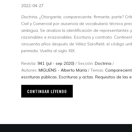
2022-04-27
Doctrina.
¿Otorgante, compareciente, firmante, parte? Crít
Civil y Comercial por ausencia de vocabulario técnico pre
ambigua. Se analiza la identificación de representantes 
razonables e irrazonables. Escritura y contrato. Continen
cincuenta años después de Vélez Sarsfield, el código uni
perimida. Vuelta al siglo XIX.
Revista:
941 (jul - sep 2020)
/ Sección:
Doctrina
/
Autores:
MIGUENS - Alberto María
/ Temas:
Compareciente
escrituras públicas
,
Escrituras y actas
,
Requisitos de las e
CONTINUAR LEYENDO