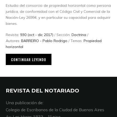
Estudio del consorcio de propiedad horizontal como persona
jurídica, de conformidad con el Código Civil y Comercial de la
Nación-Ley 26994, y en particular su capacidad para adquirir
bienes.
Revista:
930 (oct - dic 2017)
/ Sección:
Doctrina
/
Autores:
BARREIRO - Pablo Rodrigo
/ Temas:
Propiedad
horizontal
CONTINUAR LEYENDO
REVISTA DEL NOTARIADO
Una publicación de:
Colegio de Escribanos de la Ciudad de Buenos Aires
Av. Las Heras 1833 – 1º piso