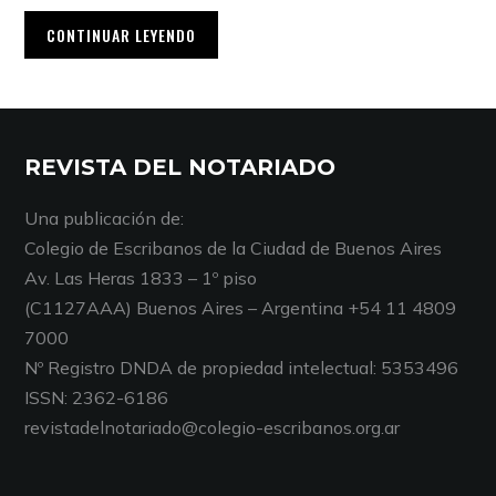
CONTINUAR LEYENDO
REVISTA DEL NOTARIADO
Una publicación de:
Colegio de Escribanos de la Ciudad de Buenos Aires
Av. Las Heras 1833 – 1º piso
(C1127AAA) Buenos Aires – Argentina +54 11 4809
7000
Nº Registro DNDA de propiedad intelectual: 5353496
ISSN: 2362-6186
revistadelnotariado@colegio-escribanos.org.ar