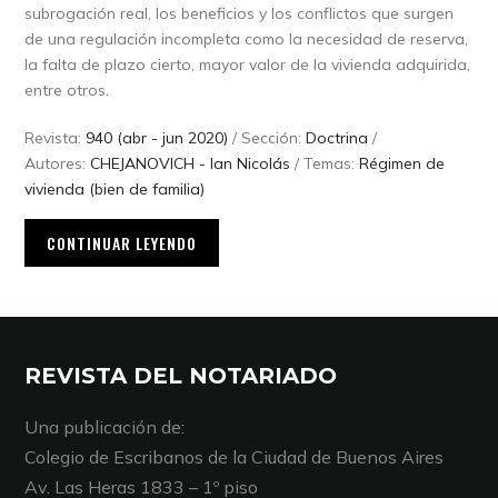
subrogación real, los beneficios y los conflictos que surgen
de una regulación incompleta como la necesidad de reserva,
la falta de plazo cierto, mayor valor de la vivienda adquirida,
entre otros.
Revista:
940 (abr - jun 2020)
/ Sección:
Doctrina
/
Autores:
CHEJANOVICH - Ian Nicolás
/ Temas:
Régimen de
vivienda (bien de familia)
CONTINUAR LEYENDO
REVISTA DEL NOTARIADO
Una publicación de:
Colegio de Escribanos de la Ciudad de Buenos Aires
Av. Las Heras 1833 – 1º piso