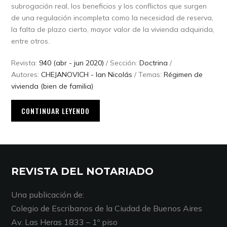
subrogación real, los beneficios y los conflictos que surgen
de una regulación incompleta como la necesidad de reserva,
la falta de plazo cierto, mayor valor de la vivienda adquirida,
entre otros.
Revista:
940 (abr - jun 2020)
/ Sección:
Doctrina
/
Autores:
CHEJANOVICH - Ian Nicolás
/ Temas:
Régimen de
vivienda (bien de familia)
CONTINUAR LEYENDO
REVISTA DEL NOTARIADO
Una publicación de:
Colegio de Escribanos de la Ciudad de Buenos Aires
Av. Las Heras 1833 – 1º piso