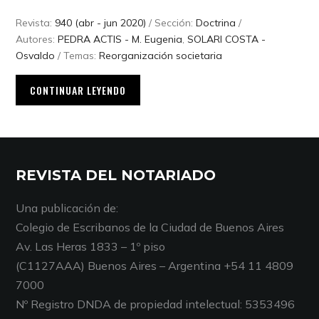
Revista:
940 (abr - jun 2020)
/ Sección:
Doctrina
/
Autores:
PEDRA ACTIS - M. Eugenia
,
SOLARI COSTA -
Osvaldo
/ Temas:
Reorganización societaria
CONTINUAR LEYENDO
REVISTA DEL NOTARIADO
Una publicación de:
Colegio de Escribanos de la Ciudad de Buenos Aires
Av. Las Heras 1833 – 1º piso
(C1127AAA) Buenos Aires – Argentina +54 11 4809
7000
Nº Registro DNDA de propiedad intelectual: 5353496