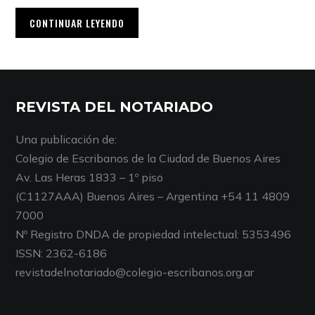
CONTINUAR LEYENDO
REVISTA DEL NOTARIADO
Una publicación de:
Colegio de Escribanos de la Ciudad de Buenos Aires
Av. Las Heras 1833 – 1º piso
(C1127AAA) Buenos Aires – Argentina +54 11 4809
7000
Nº Registro DNDA de propiedad intelectual: 5353496
ISSN: 2362-6186
revistadelnotariado@colegio-escribanos.org.ar