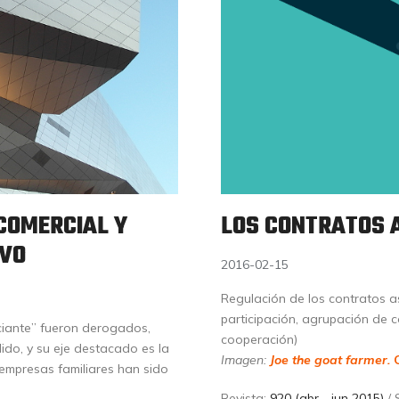
 COMERCIAL Y
LOS CONTRATOS A
IVO
2016-02-15
Regulación de los contratos as
participación, agrupación de c
rciante” fueron derogados,
cooperación)
ido, y su eje destacado es la
Imagen:
Joe the goat farmer.
 empresas familiares han sido
Revista:
920 (abr - jun 2015)
/ 