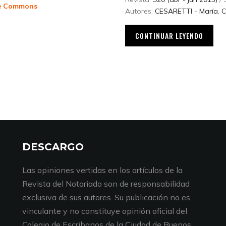
e Commons
Autores:
CESARETTI - María
,
C
CONTINUAR LEYENDO
DESCARGO
Las opiniones vertidas en los artículos de la
Revista del Notariado son de responsabilidad
exclusiva de sus autores. Su publicación no es
vinculante y no constituye opinión oficial del
Colegio de Escribanos de la Ciudad de Buenos