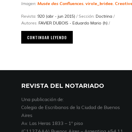
Imagen:
Musée des Confluences.
virole_bridee.
Creativ
Revista:
920 (abr - jun 2015)
/ Sección:
Doctrina
/
Autores:
FAVIER DUBOIS - Eduardo Mario (h)
/
CONTINUAR LEYENDO
REVISTA DEL NOTARIADO
Una publicación de:
Colegio de Escribanos de la Ciudad de Buenos
Aires
Av. Las Heras 1833 – 1º piso
(C1127AAA) Buenos Aires – Argentina +54 11