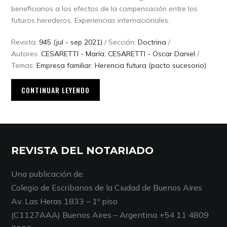
beneficiarios a los efectos de la compensación entre los
futuros herederos. Experiencias internacionales.
Revista:
945 (jul - sep 2021)
/ Sección:
Doctrina
/
Autores:
CESARETTI - María
,
CESARETTI - Oscar Daniel
/
Temas:
Empresa familiar
,
Herencia futura (pacto sucesorio)
CONTINUAR LEYENDO
REVISTA DEL NOTARIADO
Una publicación de:
Colegio de Escribanos de la Ciudad de Buenos Aires
Av. Las Heras 1833 – 1º piso
(C1127AAA) Buenos Aires – Argentina +54 11 4809