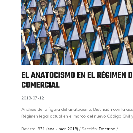
EL ANATOCISMO EN EL RÉGIMEN DE
COMERCIAL
2018-07-12
Análisis de la figura del anatocismo. Distinción con la acu
Régimen legal actual en el marco del nuevo Código Civil y
Revista:
931 (ene - mar 2018)
/ Sección:
Doctrina
/