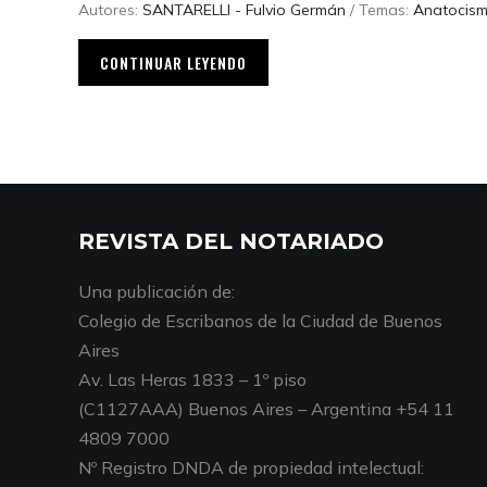
Autores:
SANTARELLI - Fulvio Germán
/ Temas:
Anatocis
CONTINUAR LEYENDO
REVISTA DEL NOTARIADO
Una publicación de:
Colegio de Escribanos de la Ciudad de Buenos
Aires
Av. Las Heras 1833 – 1º piso
(C1127AAA) Buenos Aires – Argentina +54 11
4809 7000
Nº Registro DNDA de propiedad intelectual: