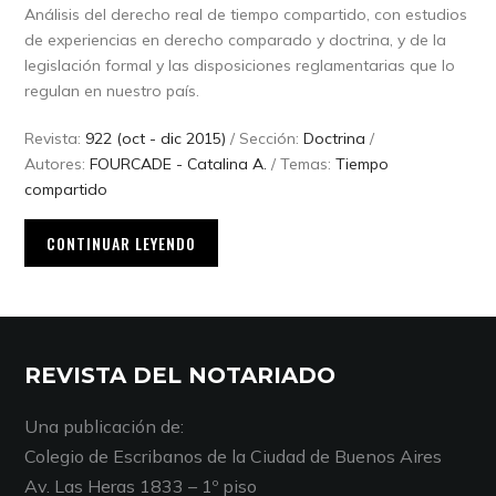
Análisis del derecho real de tiempo compartido, con estudios
de experiencias en derecho comparado y doctrina, y de la
legislación formal y las disposiciones reglamentarias que lo
regulan en nuestro país.
Revista:
922 (oct - dic 2015)
/ Sección:
Doctrina
/
Autores:
FOURCADE - Catalina A.
/ Temas:
Tiempo
compartido
CONTINUAR LEYENDO
REVISTA DEL NOTARIADO
Una publicación de:
Colegio de Escribanos de la Ciudad de Buenos Aires
Av. Las Heras 1833 – 1º piso