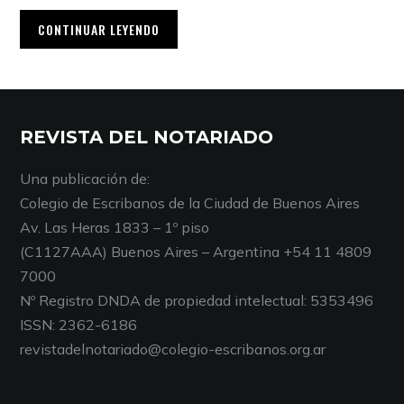
CONTINUAR LEYENDO
REVISTA DEL NOTARIADO
Una publicación de:
Colegio de Escribanos de la Ciudad de Buenos Aires
Av. Las Heras 1833 – 1º piso
(C1127AAA) Buenos Aires – Argentina +54 11 4809
7000
Nº Registro DNDA de propiedad intelectual: 5353496
ISSN: 2362-6186
revistadelnotariado@colegio-escribanos.org.ar