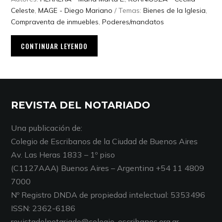
Celeste
,
MAGE - Diego Mariano
/ Temas:
Bienes de la Iglesia
,
Compraventa de inmuebles
,
Poderes/mandatos
CONTINUAR LEYENDO
REVISTA DEL NOTARIADO
Una publicación de:
Colegio de Escribanos de la Ciudad de Buenos Aires
Av. Las Heras 1833 – 1º piso
(C1127AAA) Buenos Aires – Argentina +54 11 4809
7000
Nº Registro DNDA de propiedad intelectual: 5353496
ISSN: 2362-6186
revistadelnotariado@colegio-escribanos.org.ar