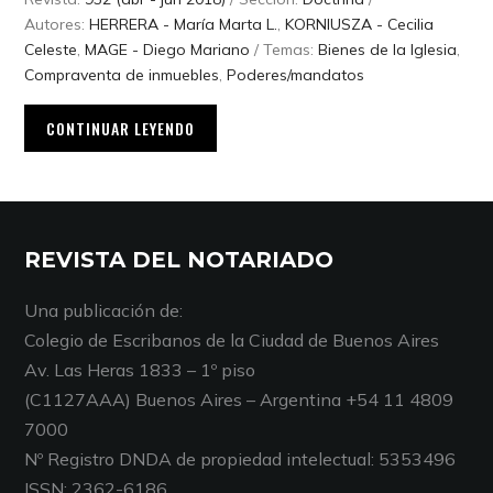
Autores:
HERRERA - María Marta L.
,
KORNIUSZA - Cecilia
Celeste
,
MAGE - Diego Mariano
/ Temas:
Bienes de la Iglesia
,
Compraventa de inmuebles
,
Poderes/mandatos
CONTINUAR LEYENDO
REVISTA DEL NOTARIADO
Una publicación de:
Colegio de Escribanos de la Ciudad de Buenos Aires
Av. Las Heras 1833 – 1º piso
(C1127AAA) Buenos Aires – Argentina +54 11 4809
7000
Nº Registro DNDA de propiedad intelectual: 5353496
ISSN: 2362-6186