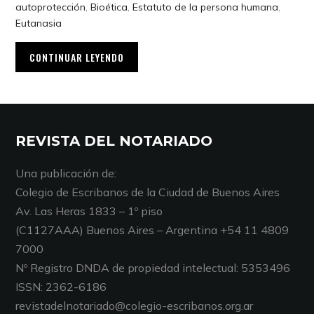
autoprotección
,
Bioética
,
Estatuto de la persona humana
,
Eutanasia
CONTINUAR LEYENDO
REVISTA DEL NOTARIADO
Una publicación de:
Colegio de Escribanos de la Ciudad de Buenos Aires
Av. Las Heras 1833 – 1º piso
(C1127AAA) Buenos Aires – Argentina +54 11 4809
7000
Nº Registro DNDA de propiedad intelectual: 5353496
ISSN: 2362-6186
revistadelnotariado@colegio-escribanos.org.ar