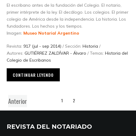
El escribano antes de la fundación del Colegio. El notario,
primer intérprete de la ley. El decálogo. Los colegios. El primer
colegio de América desde la independencia. La historia. Los
fundadores. Los hechos y los tiempos.
Imagen:
Museo Notarial Argentino
Revista:
917 (jul - sep 2014)
/ Sección:
Historia
/
Autores:
GUTIÉRREZ ZALDÍVAR - Álvaro
/ Temas:
Historia del
Colegio de Escribanos
CONTINUAR LEYENDO
Anterior
1
2
REVISTA DEL NOTARIADO