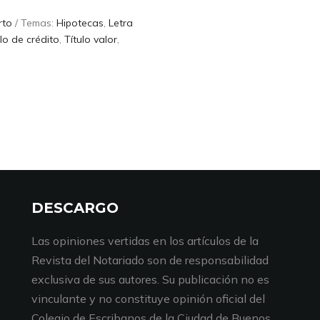
rto
/ Temas:
Hipotecas
,
Letra
ulo de crédito
,
Título valor
,
DESCARGO
Las opiniones vertidas en los artículos de la
Revista del Notariado son de responsabilidad
exclusiva de sus autores. Su publicación no es
vinculante y no constituye opinión oficial del
Colegio de Escribanos de la Ciudad de Buenos