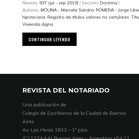
Revista:
937 (jul - sep 2019)
/ Sección:
Doctrina
/
Autores:
MOLINA - Marcela Sandra
,
ROMERA - Jorge Libe
hipotecaria
,
Registro de títulos valores no cartulares
,
Tít
Vivienda digna
CONTINUAR LEYENDO
REVISTA DEL NOTARIADO
Una publicación de:
Colegio de Escribanos de la Ciudad de Buenos
Aires
Av. Las Heras 1833 – 1º piso
(C1127AAA) Buenos Aires – Argentina +54 11