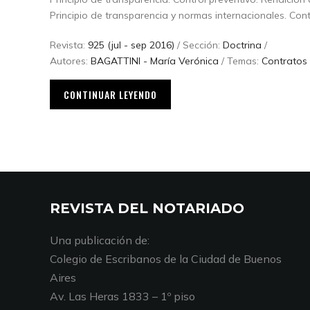
Principio de transparencia y normas internacionales. Contr
Revista:
925 (jul - sep 2016)
/ Sección:
Doctrina
/
Autores:
BAGATTINI - María Verónica
/ Temas:
Contratos 
CONTINUAR LEYENDO
REVISTA DEL NOTARIADO
Una publicación de:
Colegio de Escribanos de la Ciudad de Buenos
Aires
Av. Las Heras 1833 – 1º piso