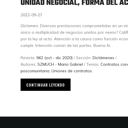
UNIDAD NEGOCIAL, FORMA DEL A
2022-09-27
Dictamen.
Diversas prestaciones comprometidas en un mi
único o multiplicidad de negocios unidos por nexos? Cali
por la ley al acto. Atención a la causa como función eco
cumple. Intención común de las partes. Buena fe.
Revista:
942 (oct - dic 2020)
/ Sección:
Dictámenes
/
Autores:
SZMUCH - Mario Gabriel
/ Temas:
Contratos con
poscomunitaria
,
Uniones de contratos
CONTINUAR LEYENDO