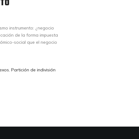
CTO
smo instrumento: ¿negocio
ficación de la forma impuesta
nómico-social que el negocio
exos
,
Partición de indivisión