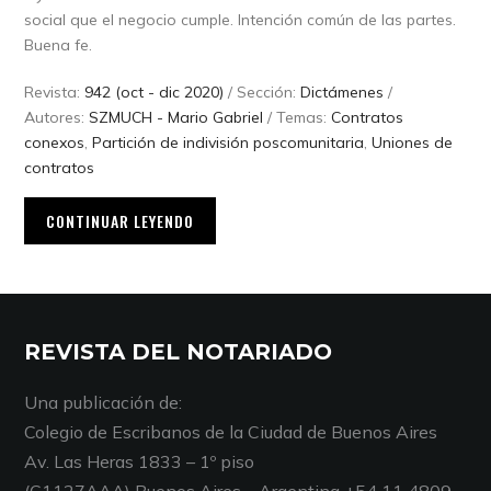
social que el negocio cumple. Intención común de las partes.
Buena fe.
Revista:
942 (oct - dic 2020)
/ Sección:
Dictámenes
/
Autores:
SZMUCH - Mario Gabriel
/ Temas:
Contratos
conexos
,
Partición de indivisión poscomunitaria
,
Uniones de
contratos
CONTINUAR LEYENDO
REVISTA DEL NOTARIADO
Una publicación de:
Colegio de Escribanos de la Ciudad de Buenos Aires
Av. Las Heras 1833 – 1º piso
(C1127AAA) Buenos Aires – Argentina +54 11 4809