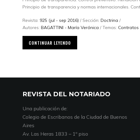
Principio de transparencia y normas internacionales. Contr
Revista:
925 (jul - sep 2016)
/ Sección:
Doctrina
/
Autores:
BAGATTINI - María Verónica
/ Temas:
Contratos 
CONTINUAR LEYENDO
REVISTA DEL NOTARIADO
Una publicación de:
Colegio de Escribanos de la Ciudad de Buenos
Aires
Av. Las Heras 1833 – 1º piso